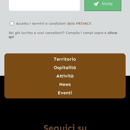
invia
Accetto i termini e condizioni della
PRIVACY
.
Sei già iscritto e vuoi cancellarti? Compila i campi sopra e
clicca
qui
Territorio
Ospitalità
Attività
News
Eventi
Seguici su