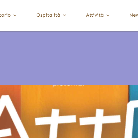
torio
Ospitalità
Attività
Ne
Media Valle Trompia
Cultura
Dove Dormire
Brione
Chiese, Santuari e Pievi
Gardone Val Trompia
Musei e collezioni
Lodrino
Ville, palazzi e torri
Marcheno
Polaveno
Sarezzo