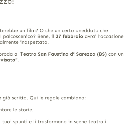
zzo!
riterebbe un film? O che un certo aneddoto che
l palcoscenico? Bene, il
27 febbraio
avrai l’occasione
talmente inaspettato.
roda al
Teatro San Faustino di Sarezzo (BS)
con un
visato”
.
e già scritto. Qui le regole cambiano:
tare le storie
.
 tuoi spunti e li trasformano in scene teatrali