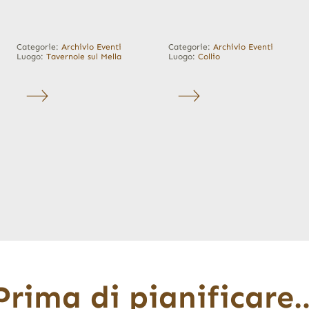
Categorie:
Archivio Eventi
Categorie:
Archivio Eventi
Luogo:
Tavernole sul Mella
Luogo:
Collio
Prima di pianificare