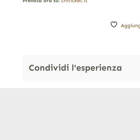
Prenota ora su:
cniticket.it
Aggiung
Condividi l'esperienza