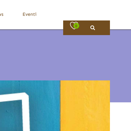
ws
Eventi
0
Bassa Valle Trompia
Dove Mangiare
Bovezzo
Caino
Concesio
Lumezzane
Nave
Villa Carcina