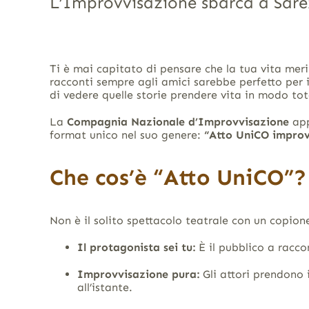
L’Improvvisazione sbarca a Sare
Ti è mai capitato di pensare che la tua vita me
racconti sempre agli amici sarebbe perfetto per i
di vedere quelle storie prendere vita in modo to
La
Compagnia Nazionale d’Improvvisazione
app
format unico nel suo genere:
“Atto UniCO improv
Che cos’è “Atto UniCO”?
Non è il solito spettacolo teatrale con un copion
Il protagonista sei tu:
È il pubblico a raccon
Improvvisazione pura:
Gli attori prendono i
all’istante
.