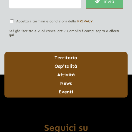
invia
Accetto i termini e condizioni della
PRIVACY
.
Sei già iscritto e vuoi cancellarti? Compila i campi sopra e
clicca
qui
Territorio
Ospitalità
Attività
News
Eventi
Seguici su