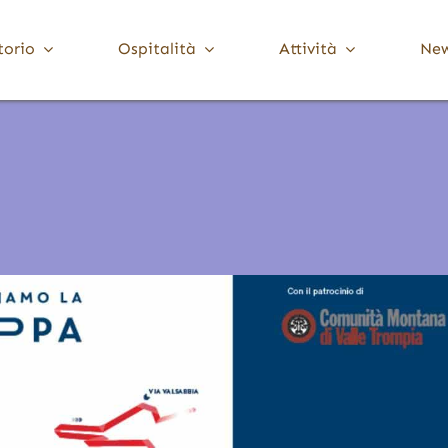
torio
Ospitalità
Attività
Ne
Media Valle Trompia
Cultura
Dove Dormire
Brione
Chiese, Santuari e Pievi
Gardone Val Trompia
Musei e collezioni
Lodrino
Ville, palazzi e torri
Marcheno
Polaveno
Sarezzo