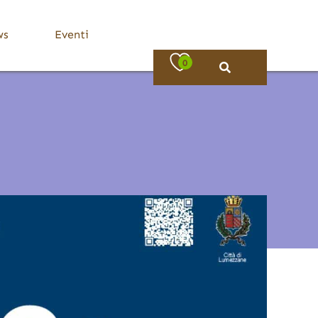
ws
Eventi
0
Bassa Valle Trompia
Dove Mangiare
Bovezzo
Caino
Concesio
Lumezzane
Nave
Villa Carcina