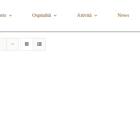
orio
Ospitalità
Attività
News
Media Valle Trompia
Cultura
Dove Dormire
Brione
Chiese, Santuari e Pievi
Gardone Val Trompia
Musei e collezioni
Lodrino
Ville, palazzi e torri
Marcheno
Polaveno
Sarezzo