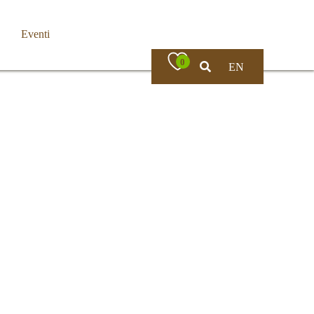
Eventi
0
EN
Bassa Valle Trompia
Dove Mangiare
Bovezzo
Caino
Concesio
Lumezzane
Nave
Villa Carcina