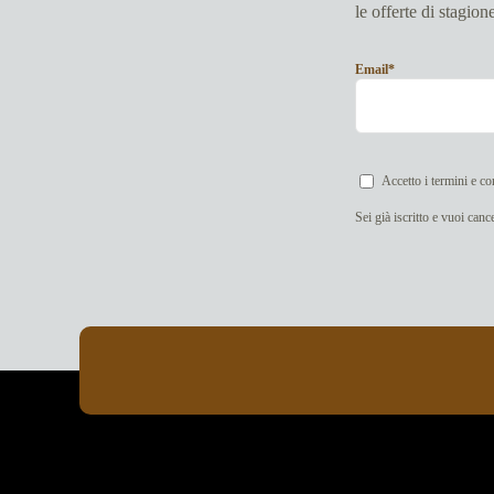
le offerte di stagion
Email*
Accetto i termini e co
Sei già iscritto e vuoi can