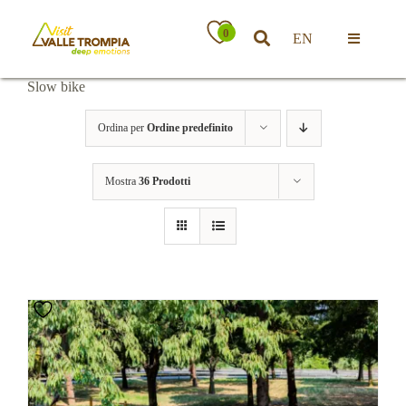
Salta
al
0
EN
contenuto
Toggle
Navigatio
Slow bike
Territorio
Ordina per
Ordine predefinito
Ospitalità
Mostra
36 Prodotti
Attività
News
Eventi