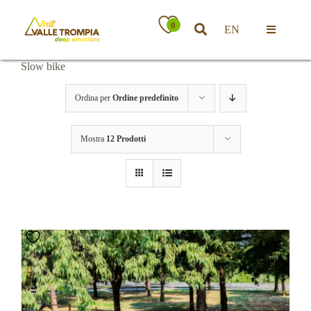
Salta
al
0
EN
contenuto
Toggle
Navigatio
Slow bike
Territorio
Ordina per
Ordine predefinito
Ospitalità
Mostra
12 Prodotti
Attività
News
Eventi