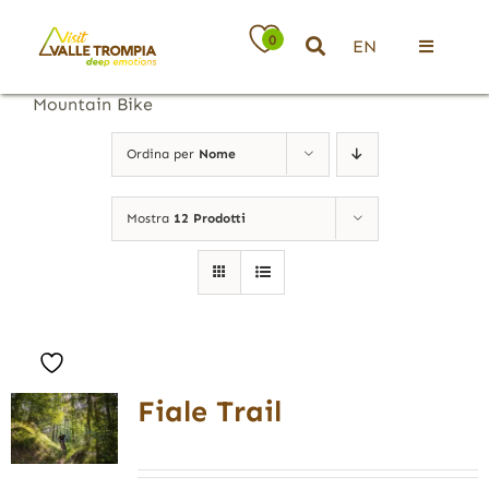
Salta
al
0
EN
contenuto
Toggle
Navigati
Mountain Bike
Territorio
Ordina per
Nome
Ospitalità
Mostra
12 Prodotti
Attività
News
Fiale Trail
Eventi