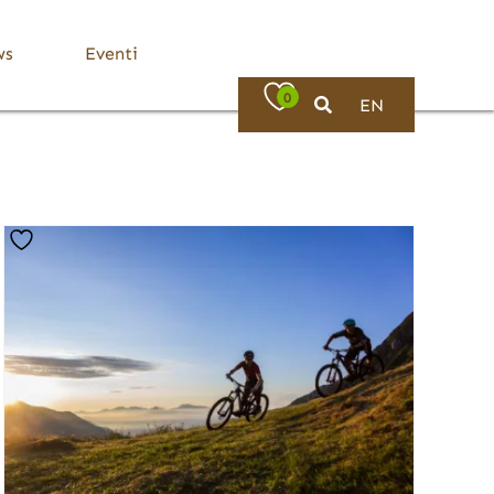
ws
Eventi
0
EN
Bassa Valle Trompia
Dove Mangiare
Bovezzo
Caino
Concesio
Lumezzane
Nave
Villa Carcina