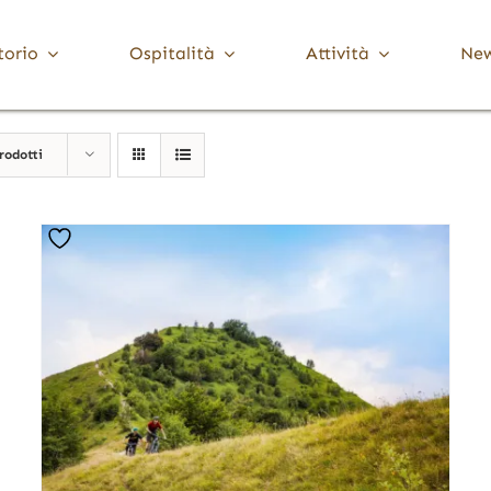
torio
Ospitalità
Attività
Ne
Media Valle Trompia
Cultura
rodotti
Dove Dormire
Brione
Chiese, Santuari e Pievi
Gardone Val Trompia
Musei e collezioni
Lodrino
Ville, palazzi e torri
Marcheno
Polaveno
Sarezzo