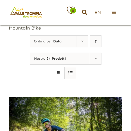
Salta
al
0
EN
contenuto
Toggle
Navigati
Mountain Bike
Territorio
Ordina per
Data
Ospitalità
Mostra
24 Prodotti
Attività
News
Eventi