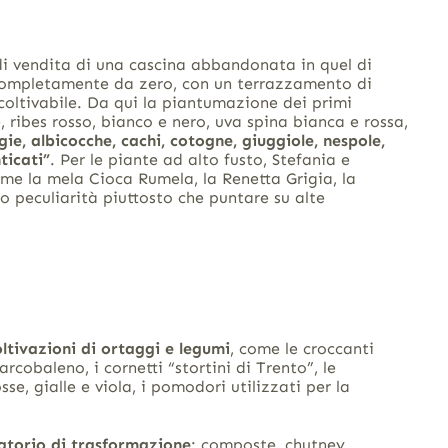
di vendita di una cascina abbandonata in quel di
i completamente da zero, con un terrazzamento di
e coltivabile. Da qui la piantumazione dei primi
, ribes rosso, bianco e nero, uva spina bianca e rossa,
egie, albicocche, cachi, cotogne, giuggiole, nespole,
nticati”
. Per le piante ad alto fusto, Stefania e
ome la mela Cioca Rumela, la Renetta Grigia, la
oro peculiarità piuttosto che puntare su alte
oltivazioni di ortaggi e legumi
, come le croccanti
rcobaleno, i cornetti “stortini di Trento”, le
sse, gialle e viola, i pomodori utilizzati per la
atorio di trasformazione
: composte, chutney,