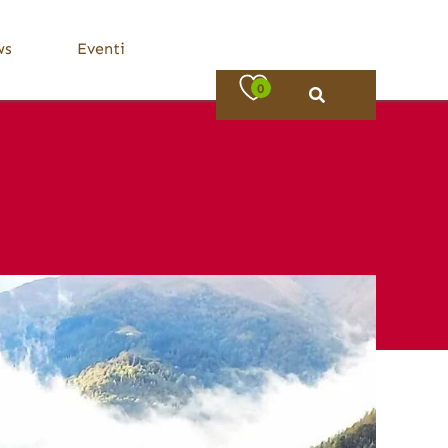
ws
Eventi
0
Bassa Valle Trompia
Dove Mangiare
Bovezzo
Caino
Concesio
Lumezzane
Nave
Villa Carcina