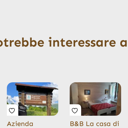
otrebbe interessare 
Azienda
B&B La casa di