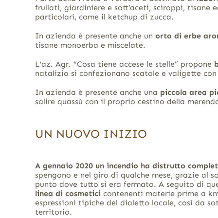
frullati, giardiniere e sott’aceti, sciroppi, tisane 
particolari, come il ketchup di zucca.
In azienda è presente anche un
orto di erbe aro
tisane monoerba e miscelate.
L’az. Agr. “Cosa tiene accese le stelle” propone
natalizio si confezionano scatole e valigette con i
In azienda è presente anche una
piccola area pi
salire quassù con il proprio cestino della merenda
UN NUOVO INIZIO
A gennaio 2020 un incendio ha distrutto comple
spengono e nel giro di qualche mese, grazie al so
punto dove tutto si era fermato. A seguito di que
linea di cosmetici
contenenti materie prime a km
espressioni tipiche del dialetto locale, così da s
territorio.