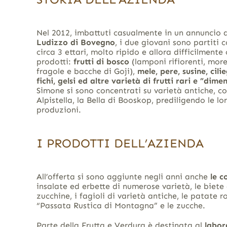
Nel 2012, imbattuti casualmente in un annuncio 
Ludizzo di Bovegno
, i due giovani sono partit
circa 3 ettari, molto ripido e allora difficilment
prodotti:
frutti di bosco
(lamponi rifiorenti, more
fragole e bacche di Goji),
mele, pere, susine, cili
fichi, gelsi ed altre varietà di frutti rari e ”dime
Simone si sono concentrati su varietà antiche, c
Alpistella, la Bella di Booskop, prediligendo le l
produzioni.
I PRODOTTI DELL’AZIENDA
All’offerta si sono aggiunte negli anni anche
le c
insalate ed erbette di numerose varietà, le biete a
zucchine, i fagioli di varietà antiche, le patate ro
“Passata Rustica di Montagna” e le zucche.
Parte della Frutta e Verdura è destinata al
labor