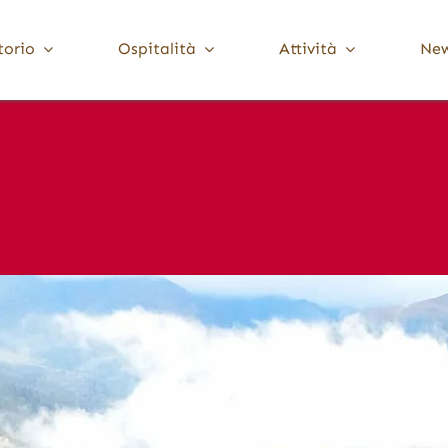
torio
Ospitalità
Attività
Ne
Media Valle Trompia
Cultura
Dove Dormire
Brione
Chiese, Santuari e Pievi
Gardone Val Trompia
Musei e collezioni
Lodrino
Ville, palazzi e torri
Marcheno
Polaveno
Sarezzo