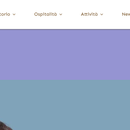
torio
Ospitalità
Attività
Ne
Media Valle Trompia
Cultura
Dove Dormire
Brione
Chiese, Santuari e Pievi
Gardone Val Trompia
Musei e collezioni
Lodrino
Ville, palazzi e torri
Marcheno
Polaveno
Sarezzo