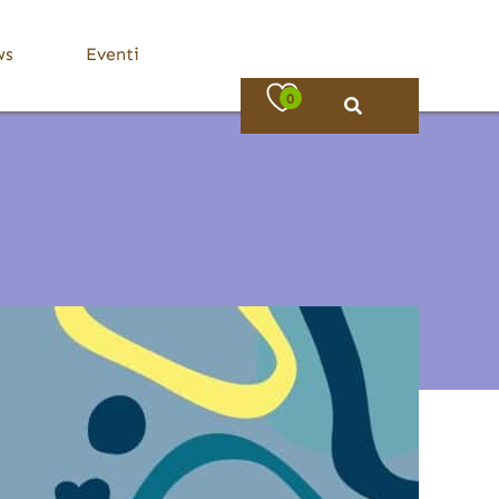
ws
Eventi
0
Bassa Valle Trompia
Dove Mangiare
Bovezzo
Caino
Concesio
Lumezzane
Nave
Villa Carcina