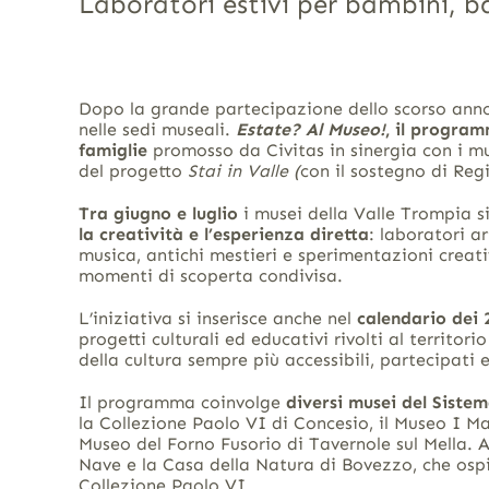
Laboratori estivi per bambini, b
Dopo la grande partecipazione dello scorso anno,
nelle sedi museali.
Estate? Al Museo!
, il progra
famiglie
promosso da Civitas in sinergia con i muse
del progetto
Stai in Valle (
con il sostegno di Re
Tra giugno e luglio
i musei della Valle Trompia 
la creatività e l’esperienza diretta
: laboratori ar
musica, antichi mestieri e sperimentazioni creati
momenti di scoperta condivisa.
L’iniziativa si inserisce anche nel
calendario dei 
progetti culturali ed educativi rivolti al territorio
della cultura sempre più accessibili, partecipati e
Il programma coinvolge
diversi musei del Siste
la Collezione Paolo VI di Concesio, il Museo I Ma
Museo del Forno Fusorio di Tavernole sul Mella. A
Nave e la Casa della Natura di Bovezzo, che ospit
Collezione Paolo VI.