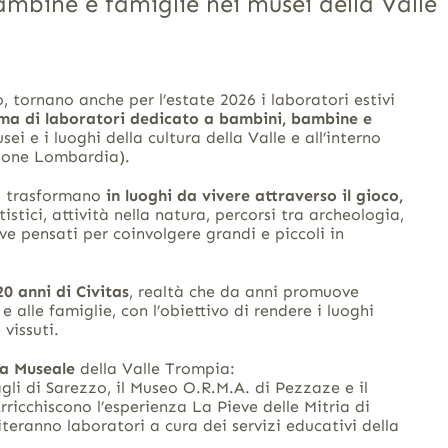
ambine e famiglie nei musei della Vall
 tornano anche per l’estate 2026 i laboratori estivi
mma di laboratori dedicato a bambini, bambine e
i e i luoghi della cultura della Valle e all’interno
gione Lombardia).
si trasformano
in luoghi da vivere attraverso il gioco,
tistici, attività nella natura, percorsi tra archeologia,
ve pensati per coinvolgere grandi e piccoli in
20 anni di Civitas
, realtà che da anni promuove
 e alle famiglie, con l’obiettivo di rendere i luoghi
 vissuti.
ma Museale
della Valle Trompia:
gli di Sarezzo, il Museo O.R.M.A. di Pezzaze e il
rricchiscono l’esperienza La Pieve delle Mitria di
eranno laboratori a cura dei servizi educativi della