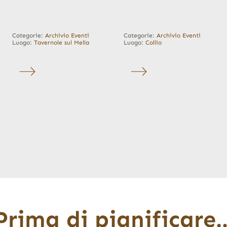
Categorie:
Archivio Eventi
Categorie:
Archivio Eventi
Luogo:
Tavernole sul Mella
Luogo:
Collio
Prima di pianificare