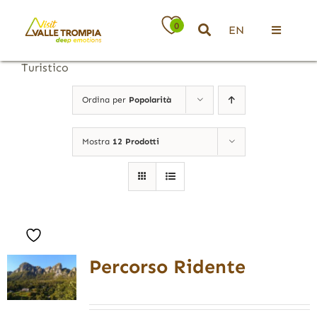
Salta
al
0
EN
contenuto
Toggle
Navigati
Turistico
Territorio
Ordina per
Popolarità
Ospitalità
Mostra
12 Prodotti
Attività
News
Percorso Ridente
Eventi