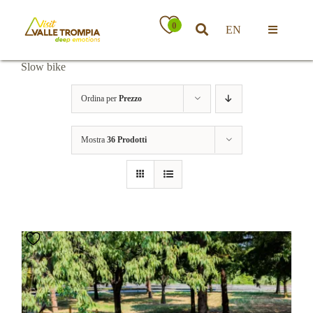
Salta
al
0
EN
contenuto
Toggle
Navigatio
Slow bike
Territorio
Ordina per
Prezzo
Ospitalità
Mostra
36 Prodotti
Attività
News
Eventi