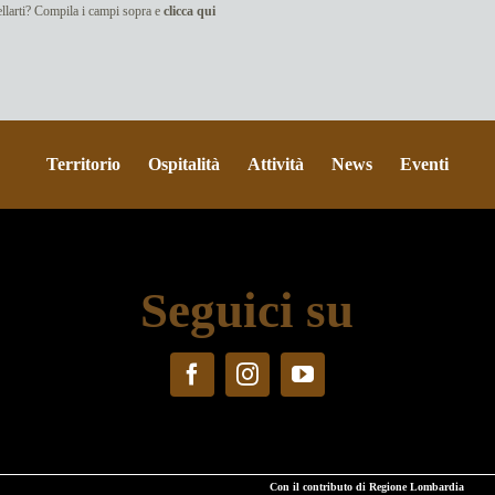
cellarti? Compila i campi sopra e
clicca qui
Territorio
Ospitalità
Attività
News
Eventi
Seguici su
Con il contributo di Regione Lombardia