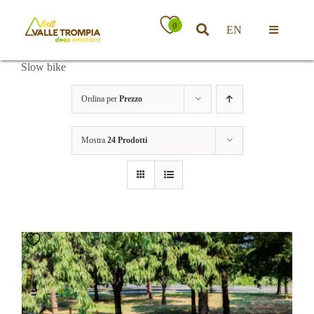
Salta
al
0
EN
contenuto
Toggle
Navigatio
Slow bike
Territorio
Ordina per
Prezzo
Ospitalità
Mostra
24 Prodotti
Attività
News
Eventi