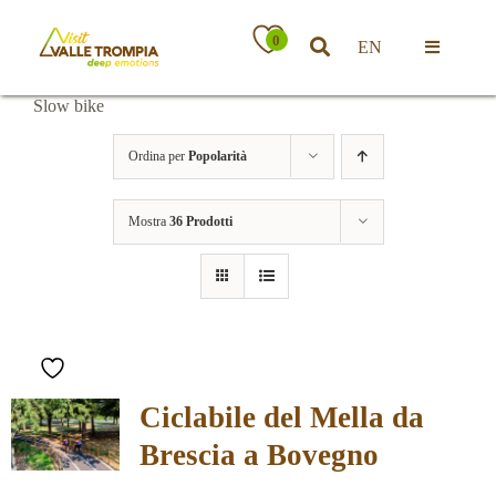
Salta
al
0
EN
contenuto
Toggle
Navigatio
Slow bike
Territorio
Ordina per
Popolarità
Ospitalità
Mostra
36 Prodotti
Attività
News
Ciclabile del Mella da
Eventi
Brescia a Bovegno