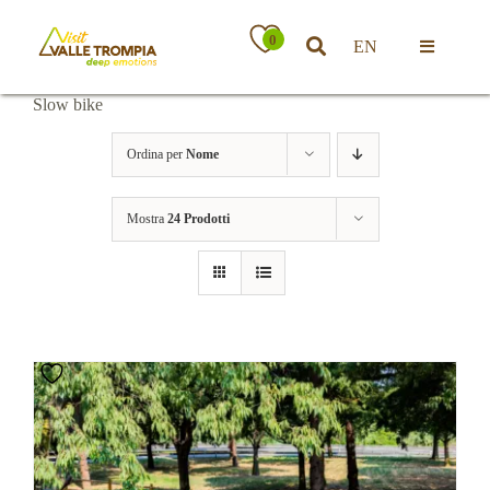
Salta
al
0
EN
contenuto
Toggle
Navigatio
Slow bike
Territorio
Ordina per
Nome
Ospitalità
Mostra
24 Prodotti
Attività
News
Eventi