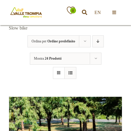
Salta
al
0
EN
contenuto
Toggle
Navigatio
Slow bike
Territorio
Ordina per
Ordine predefinito
Ospitalità
Mostra
24 Prodotti
Attività
News
Eventi