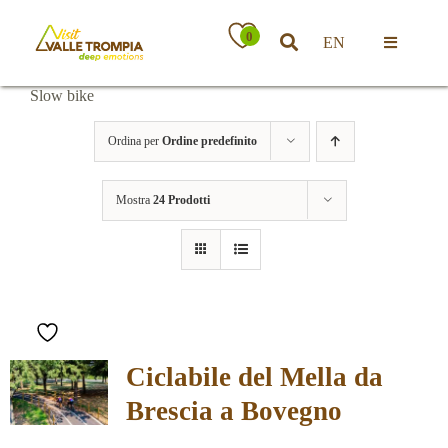
Salta
al
0
EN
contenuto
Toggle
Navigatio
Slow bike
Territorio
Ordina per
Ordine predefinito
Ospitalità
Mostra
24 Prodotti
Attività
News
Ciclabile del Mella da
Eventi
Brescia a Bovegno