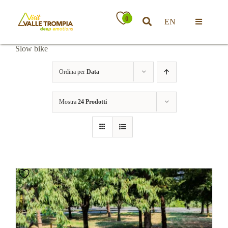
Salta
al
0
EN
contenuto
Toggle
Navigatio
Slow bike
Territorio
Ordina per
Data
Ospitalità
Mostra
24 Prodotti
Attività
News
Eventi