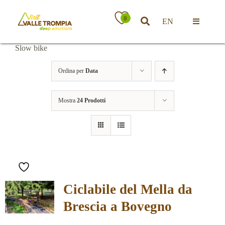
Salta
al
0
EN
contenuto
Toggle
Navigatio
Slow bike
Territorio
Ordina per
Data
Ospitalità
Mostra
24 Prodotti
Attività
News
Ciclabile del Mella da
Eventi
Brescia a Bovegno