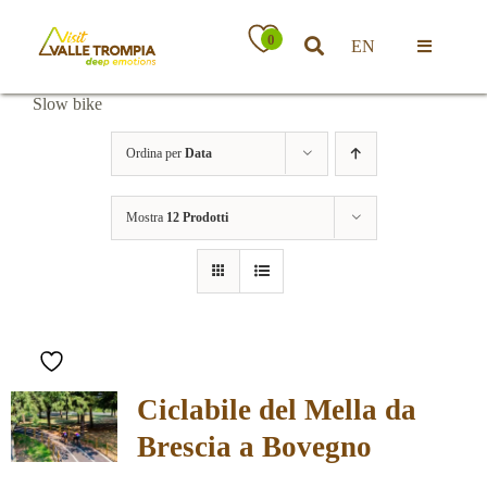
Salta
al
0
EN
contenuto
Toggle
Navigatio
Slow bike
Territorio
Ordina per
Data
Ospitalità
Mostra
12 Prodotti
Attività
News
Ciclabile del Mella da
Eventi
Brescia a Bovegno