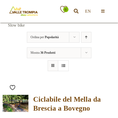
Salta
al
0
EN
contenuto
Toggle
Navigatio
Slow bike
Territorio
Ordina per
Popolarità
Ospitalità
Mostra
36 Prodotti
Attività
News
Ciclabile del Mella da
Eventi
Brescia a Bovegno