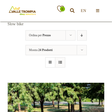
Salta
al
0
EN
contenuto
Toggle
Navigatio
Slow bike
Territorio
Ordina per
Prezzo
Ospitalità
Mostra
24 Prodotti
Attività
News
Eventi