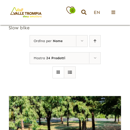
Salta
al
0
EN
contenuto
Toggle
Navigati
Slow bike
Territorio
Ordina per
Nome
Ospitalità
Mostra
24 Prodotti
Attività
News
Eventi