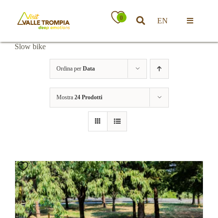
Salta
al
0
EN
contenuto
Toggle
Navigatio
Slow bike
Territorio
Ordina per
Data
Ospitalità
Mostra
24 Prodotti
Attività
News
Eventi