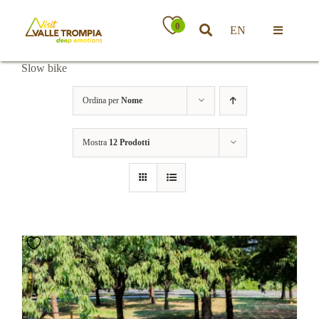
Salta
al
0
EN
contenuto
Toggle
Navigatio
Slow bike
Territorio
Ordina per
Nome
Ospitalità
Mostra
12 Prodotti
Attività
News
Eventi