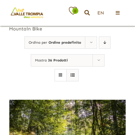
Salta
al
0
EN
contenuto
Toggle
Navigati
Mountain Bike
Territorio
Ordina per
Ordine predefinito
Ospitalità
Mostra
36 Prodotti
Attività
News
Eventi