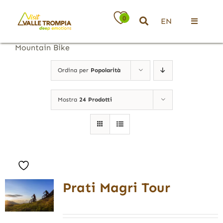
Salta
al
0
EN
contenuto
Toggle
Navigati
Mountain Bike
Territorio
Ordina per
Popolarità
Ospitalità
Mostra
24 Prodotti
Attività
News
Prati Magri Tour
Eventi