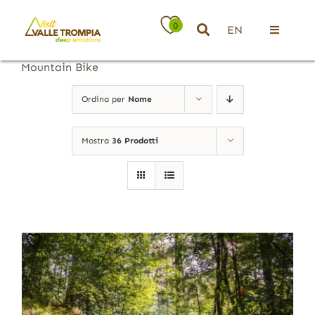
Salta
al
0
EN
contenuto
Toggle
Navigati
Mountain Bike
Territorio
Ordina per
Nome
Ospitalità
Mostra
36 Prodotti
Attività
News
Eventi