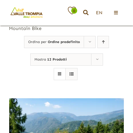
Salta
al
0
EN
contenuto
Toggle
Navigati
Mountain Bike
Territorio
Ordina per
Ordine predefinito
Ospitalità
Mostra
12 Prodotti
Attività
News
Eventi