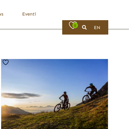
ws
Eventi
0
EN
Bassa Valle Trompia
Dove Mangiare
Bovezzo
Caino
Concesio
Lumezzane
Nave
Villa Carcina