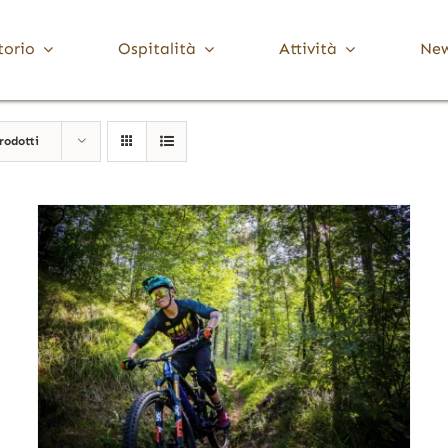
torio
Ospitalità
Attività
Ne
Media Valle Trompia
Cultura
rodotti
Dove Dormire
Brione
Chiese, Santuari e Pievi
Gardone Val Trompia
Musei e collezioni
Lodrino
Ville, palazzi e torri
Marcheno
Polaveno
Sarezzo