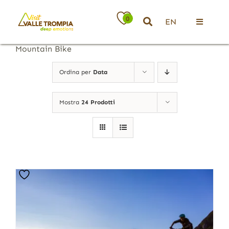
Salta
al
0
EN
contenuto
Toggle
Navigati
Mountain Bike
Territorio
Ordina per
Data
Ospitalità
Mostra
24 Prodotti
Attività
News
Eventi