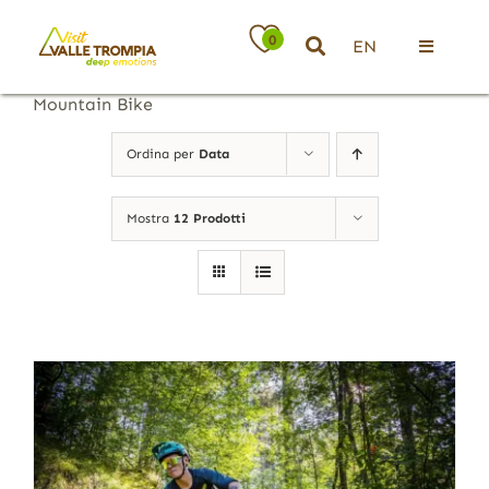
Salta
al
0
EN
contenuto
Toggle
Navigati
Mountain Bike
Territorio
Ordina per
Data
Ospitalità
Mostra
12 Prodotti
Attività
News
Eventi