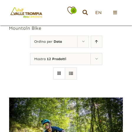
Salta
al
0
EN
contenuto
Toggle
Navigati
Mountain Bike
Territorio
Ordina per
Data
Ospitalità
Mostra
12 Prodotti
Attività
News
Eventi