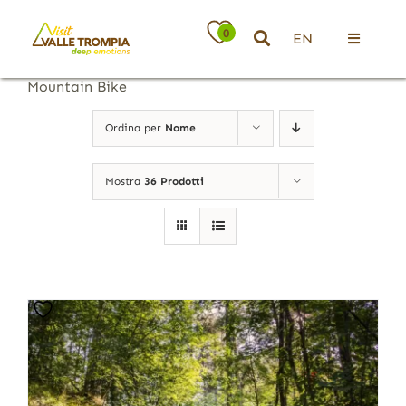
Salta
al
0
EN
contenuto
Toggle
Navigati
Mountain Bike
Territorio
Ordina per
Nome
Ospitalità
Mostra
36 Prodotti
Attività
News
Eventi