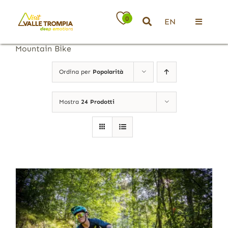
Salta
al
0
EN
contenuto
Toggle
Navigati
Mountain Bike
Territorio
Ordina per
Popolarità
Ospitalità
Mostra
24 Prodotti
Attività
News
Eventi