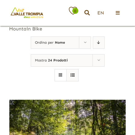
Salta
al
0
EN
contenuto
Toggle
Navigati
Mountain Bike
Territorio
Ordina per
Nome
Ospitalità
Mostra
24 Prodotti
Attività
News
Eventi