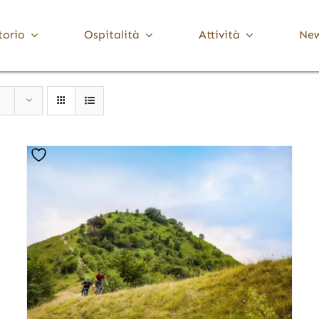
torio
Ospitalità
Attività
Ne
Media Valle Trompia
Cultura
Dove Dormire
Brione
Chiese, Santuari e Pievi
Gardone Val Trompia
Musei e collezioni
Lodrino
Ville, palazzi e torri
Marcheno
Polaveno
Sarezzo