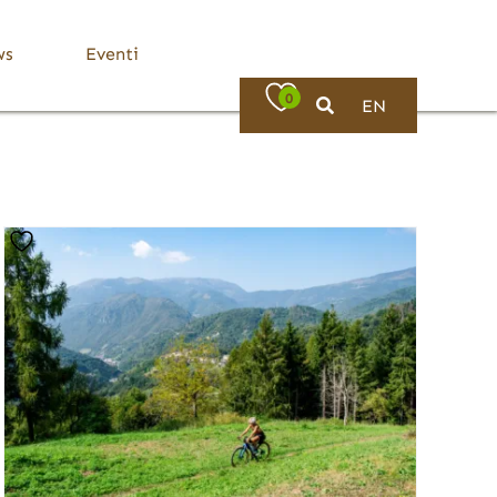
ws
Eventi
0
EN
Bassa Valle Trompia
Dove Mangiare
Bovezzo
Caino
Concesio
Lumezzane
Nave
Villa Carcina