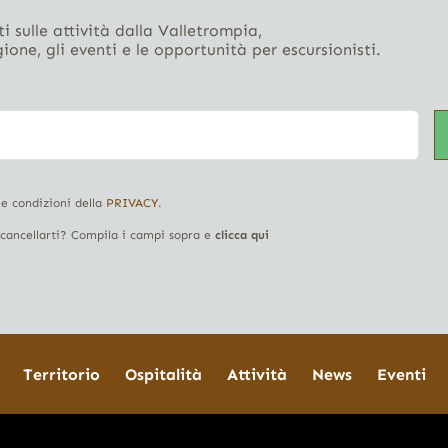
i sulle attività dalla Valletrompia,
gione, gli eventi e le opportunità per escursionisti.
 e condizioni della
PRIVACY
.
i cancellarti? Compila i campi sopra e
clicca qui
Territorio
Ospitalità
Attività
News
Eventi